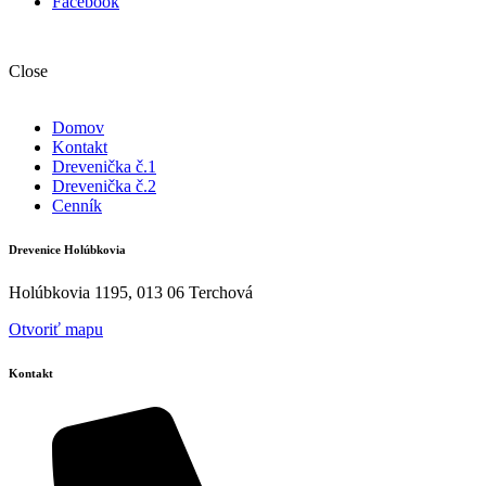
Facebook
Close
Domov
Kontakt
Drevenička č.1
Drevenička č.2
Cenník
Drevenice Holúbkovia
Holúbkovia 1195, 013 06 Terchová
Otvoriť mapu
Kontakt