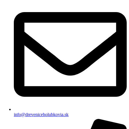
info@dreveniceholubkovia.sk