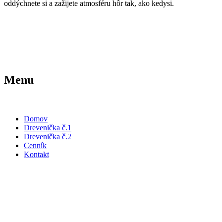
oddýchnete si a zažijete atmosféru hôr tak, ako kedysi.
Menu
Domov
Drevenička č.1
Drevenička č.2
Cenník
Kontakt