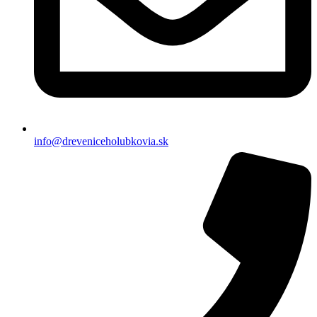
info@dreveniceholubkovia.sk