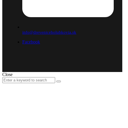
info@dreveniceholubkovia.sk
Facebook
Close
Search
Search
for: