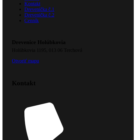
Kontakt
Drevenička č.1
Drevenička č.2
Cenník
Drevenice Holúbkovia
Holúbkovia 1195, 013 06 Terchová
Otvoriť mapu
Kontakt