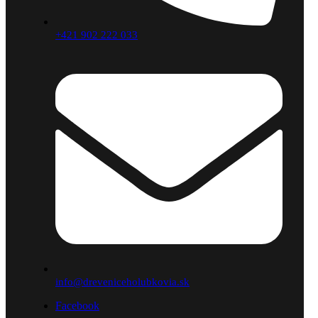
+421 902 222 033
info@dreveniceholubkovia.sk
Facebook