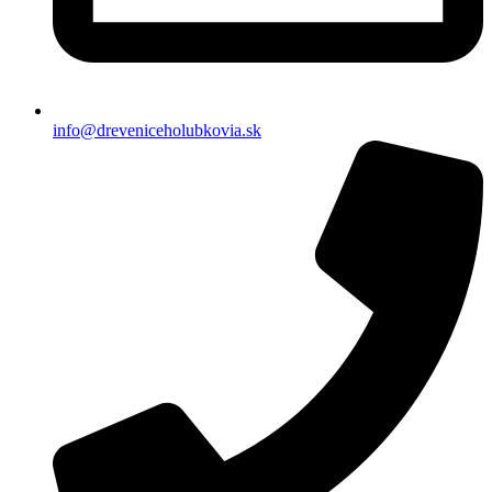
info@dreveniceholubkovia.sk