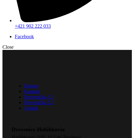
+421 902 222 033
Facebook
Close
Domov
Kontakt
Drevenička č.1
Drevenička č.2
Cenník
Drevenice Holúbkovia
Holúbkovia 1195, 013 06 Terchová